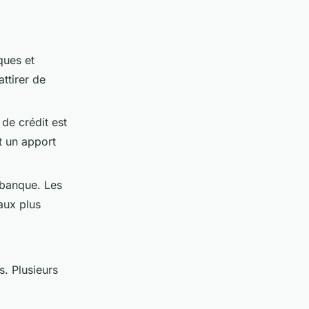
ques et
ttirer de
de crédit est
t un apport
 banque. Les
aux plus
. Plusieurs