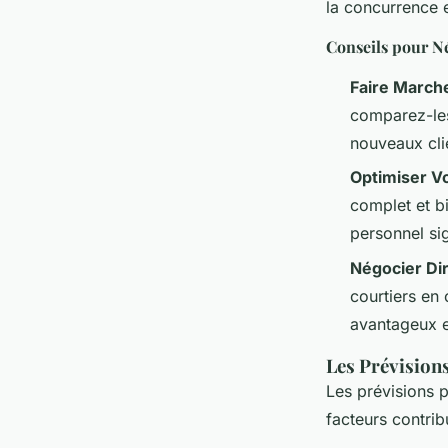
la concurrence 
Conseils pour N
Faire March
comparez-les
nouveaux cli
Optimiser V
complet et b
personnel sig
Négocier Di
courtiers en
avantageux en
Les Prévision
Les prévisions 
facteurs contrib