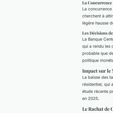
La Concurrence 
La concurrence 
cherchent à atti
légère hausse du
Les Décisions de
La Banque Centr
qui a rendu les c
probable que de
politique monét
Impact sur le
La baisse des ta
résidentiel, qui
étude récente p
en 2025.
Le Rachat de 