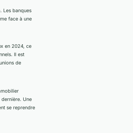
é. Les banques
même face à une
ux en 2024, ce
nels. Il est
éunions de
mmobilier
e dernière. Une
ent se reprendre