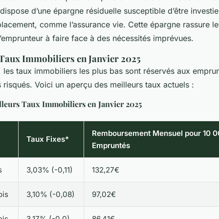
dispose d’une épargne résiduelle susceptible d’être investi
placement, comme l’assurance vie. Cette épargne rassure le
l’emprunteur à faire face à des nécessités imprévues.
 Taux Immobiliers en Janvier 2025
, les taux immobiliers les plus bas sont réservés aux empru
s risqués. Voici un aperçu des meilleurs taux actuels :
lleurs Taux Immobiliers en Janvier 2025
Remboursement Mensuel pour 10 
Taux Fixes*
Empruntés
s
3,03% (-0,11)
132,27€
ois
3,10% (-0,08)
97,02€
ois
3,17% (-0,0)
86,41€