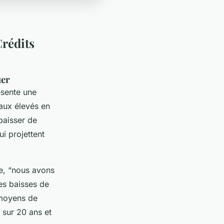
Crédits
uer
ésente une
aux élevés en
baisser de
ui projettent
e, “nous avons
es baisses de
 moyens de
 sur 20 ans et