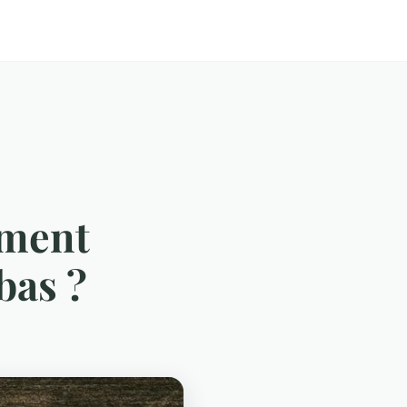
mment
bas ?