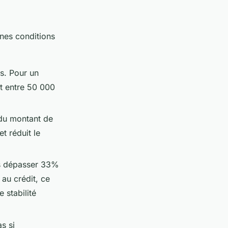
aines conditions
s. Pour un
et entre 50 000
 du montant de
t réduit le
as dépasser 33%
 au crédit, ce
 stabilité
s si