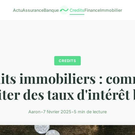
Actu
Assurance
Banque
Credits
Finance
Immobilier
CREDITS
its immobiliers : co
iter des taux d'intérêt 
Aaron
•
7 février 2025
•
5 min de lecture