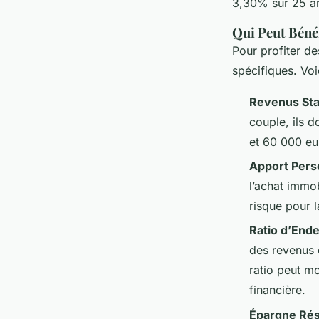
3,30% sur 25 a
Qui Peut Bénéf
Pour profiter des
spécifiques. Voi
Revenus Sta
couple, ils 
et 60 000 eu
Apport Pers
l’achat immob
risque pour 
Ratio d’End
des revenus d
ratio peut mo
financière.
Épargne Rés