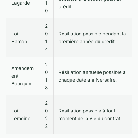
Lagarde
1
crédit.
0
2
Loi
0
Résiliation possible pendant la
Hamon
1
première année du crédit.
4
2
Amendem
0
Résiliation annuelle possible à
ent
1
chaque date anniversaire.
Bourquin
8
2
Loi
0
Résiliation possible à tout
Lemoine
2
moment de la vie du contrat.
2