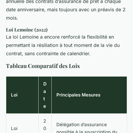
annuelle des contrats d’assurance de prêt à chaque
date anniversaire, mais toujours avec un préavis de 2
mois.
Loi Lemoine (2022)
La loi Lemoine a encore renforcé la flexibilité en
permettant la résiliation à tout moment de la vie du
contrat, sans contrainte de calendrier.
Tableau Comparatif des Lois
D
a
Loi
Principales Mesures
t
e
2
Délégation d’assurance
Loi
0
possible à la souscription du